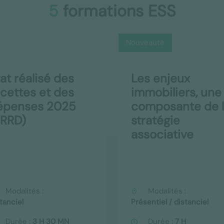
5
formations ESS
Nouveauté
at réalisé des
Les enjeux
ecettes et des
immobiliers, une
épenses 2025
composante de 
ERRD)
stratégie
associative
Modalités :
Modalités :
tanciel
Présentiel / distanciel
Durée :
3 H 30 MN
Durée :
7 H