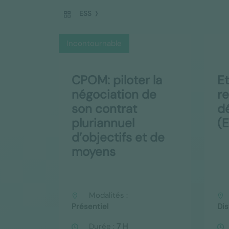
ESS
Incontournable
CPOM: piloter la
Et
négociation de
r
son contrat
d
pluriannuel
(
d’objectifs et de
moyens
Modalités :
Présentiel
Dis
Durée :
7 H