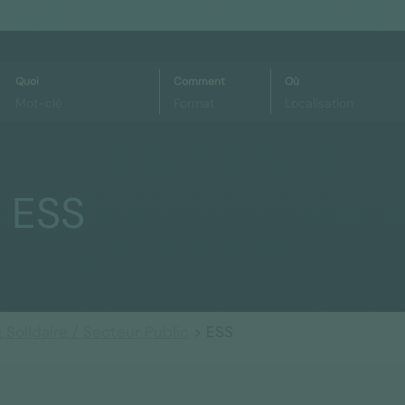
Quoi
Comment
Où
 ESS
Solidaire / Secteur Public
> ESS