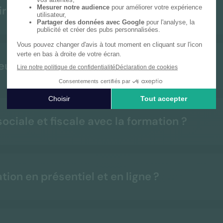
r besoin d'une formation ?
euvent-elles apporter à mon entreprise ?
ociale et fiscale avec la formation ?
ion en présentiel et en ligne ?