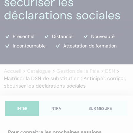
sécuriser les
déclarations sociales
Présentiel
Distanciel
Nouveauté
Incontournable
Attestation de formation
Accueil
>
Catalogue
>
Gestion de la Paie
>
DSN
>
Maîtriser la DSN de substitution : Anticiper, corriger,
sécuriser les déclarations sociales
INTER
INTRA
SUR MESURE
Pour connaître les prochaines sessions