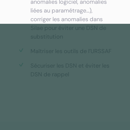
anomalies logiciel, anomalies
liées au paramétrage…),
corriger les anomalies dans
Silae pour éviter une DSN de
substitution
Maîtriser les outils de l’URSSAF
Sécuriser les DSN et éviter les
DSN de rappel