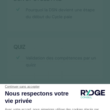
Pourquoi la DSN devient une étape
du début du Cycle paie
QUIZ
Validation des compétences par un
quizz