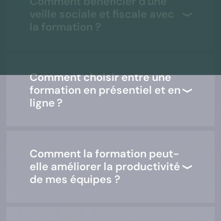
Comment bénéficier d'une
veille sociale et fiscale avec
la formation ?
Comment choisir entre une
formation en présentiel et en
ligne ?
Comment la formation peut-
elle améliorer la productivité
de mes équipes ?