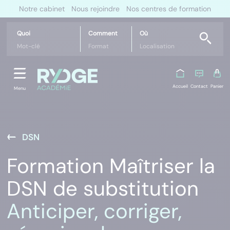
Notre cabinet
Nous rejoindre
Nos centres de formation
Quoi
Comment
Où
Accueil
Contact
Panier
Menu
DSN
Formation Maîtriser la
DSN de substitution
Anticiper, corriger,