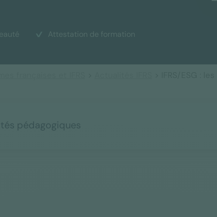
eauté
Attestation de formation
mes françaises et IFRS
>
Actualités IFRS
> IFRS/ESG : les
ités pédagogiques