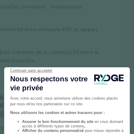
 parties prenantes : investisseurs,
onnectivité entre comptes IFRS et rapport
our s’assurer de la connectivité entre le
tats financiers
LUATION DES ACTIFS ET DES
EN AVEC LES ENGAGEMENTS ESG
DE DURABILITE GROUPES
nciers : tests de dépréciation,