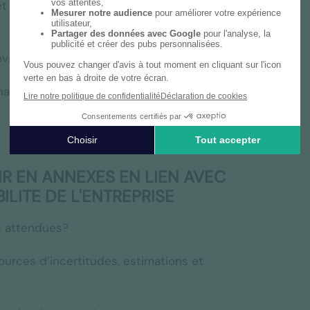
t incorporelles, évaluation des stocks,
ovisions environnementales, contentieux, ...)
anciers (risque de crédit, covenant, ...)
R EN ANNEXES EN LIEN AVEC
ILITE DE L'ENTREPRISE
s attendues?
ources d’incertitudes, estimations et