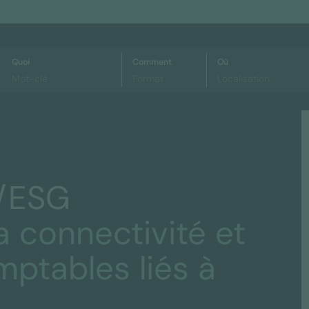
Quoi
Comment
Où
S/ESG
a connectivité et
mptables liés à