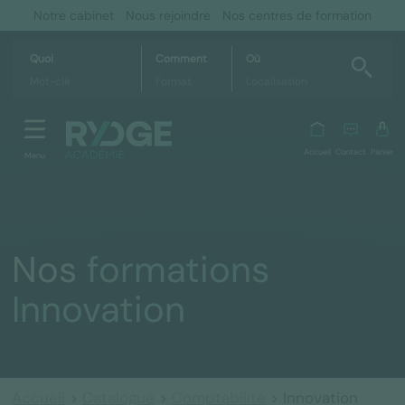
Notre cabinet
Nous rejoindre
Nos centres de formation
Quoi
Comment
Où
Accueil
Contact
Panier
Menu
Nos
formations
Innovation
Accueil
>
Catalogue
>
Comptabilité
> Innovation