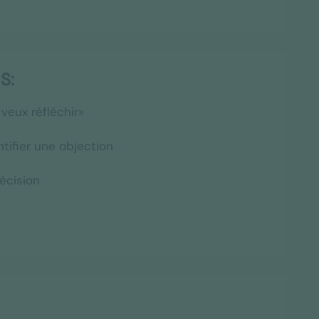
S:
eux réfléchir»
tifier une objection
écision