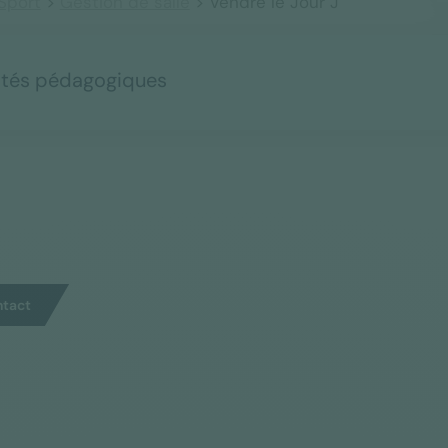
Sport
>
Gestion de salle
> Vendre le Jour J
ités pédagogiques
tact