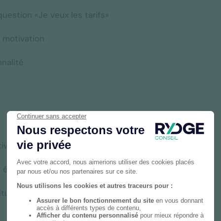
uestion «Je veux les tarifs»
 motivation
nnalité
tive
t émotionnelles
ituation idéale