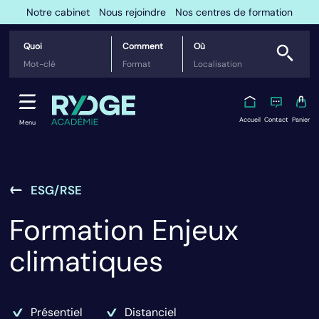
Notre cabinet
Nous rejoindre
Nos centres de formation
Quoi
Comment
Où
Accueil
Contact
Panier
Menu
ESG/RSE
Formation Enjeux
climatiques
Présentiel
Distanciel