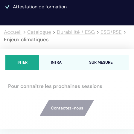
Attestation de formation
Accueil
>
Catalogue
>
Durabilité / ESG
>
ESG/RSE
>
Enjeux climatiques
INTER
INTRA
SUR MESURE
Pour connaître les prochaines sessions
Contactez-nous