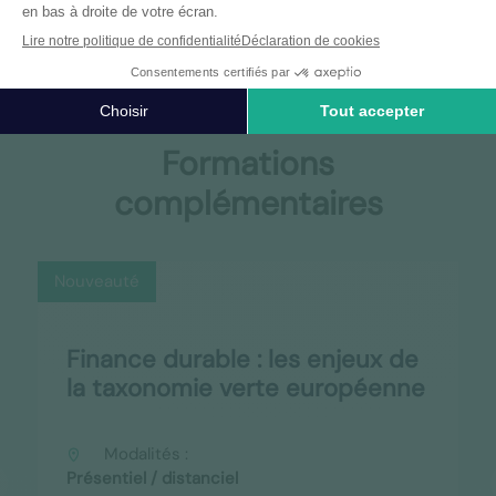
Formations
complémentaires
Nouveauté
Finance durable : les enjeux de
la taxonomie verte européenne
Modalités :
Présentiel / distanciel